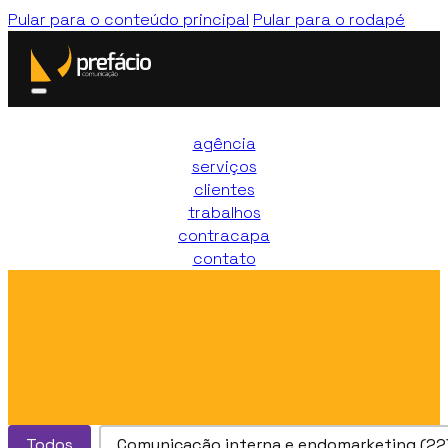
Pular para o conteúdo principal
Pular para o rodapé
agência
serviços
clientes
trabalhos
contracapa
contato
Trabalhos > Servicos
Todos
Comunicação interna e endomarketing
(22