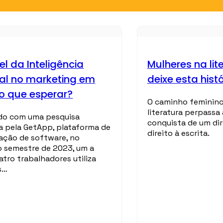
l da Inteligência
Mulheres na lit
cial no marketing em
deixe esta hist
 o que esperar?
O caminho feminin
literatura perpassa 
do com uma pesquisa
conquista de um dir
da pela GetApp, plataforma de
direito à escrita.
ção de software, no
 semestre de 2023, um a
atro trabalhadores utiliza
s…