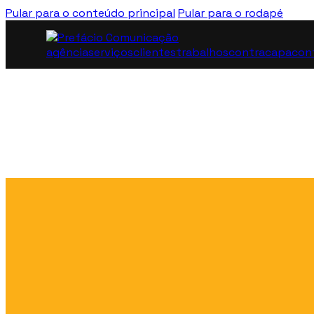
Pular para o conteúdo principal
Pular para o rodapé
agência
serviços
clientes
trabalhos
contracapa
con