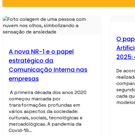
O pape
Artifi
A nova NR-1 e o papel
2025:
estratégico da
Comunicação Interna nas
De acor
realiza
empresas
compara
segundo
A primeira década dos anos 2020
cada qu
começou marcada por
modelo
transformações profundas em
vários aspectos da sociedade:
culturais, sociais, tecnológicas e
mercadológicas. A pandemia da
Covid-19…