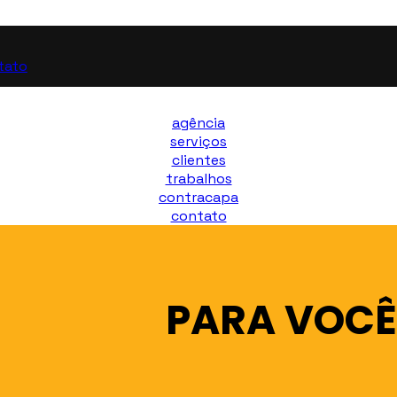
tato
agência
serviços
clientes
trabalhos
contracapa
contato
PARA VOC