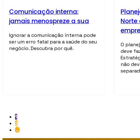
Comunicação interna:
Plane
jamais menospreze a sua
Norte
empre
Ignorar a comunicação interna pode
ser um erro fatal para a saúde do seu
O plane
negócio. Descubra por quê.
deve fa
Estraté
não dev
separad
1
2
→