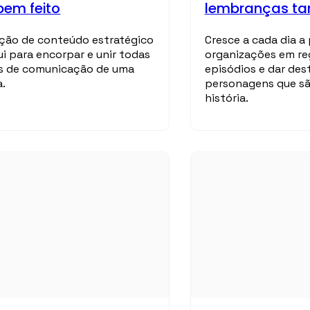
bem feito
lembranças ta
ção de conteúdo estratégico
Cresce a cada dia 
ui para encorpar e unir todas
organizações em reg
s de comunicação de uma
episódios e dar des
.
personagens que sã
história.