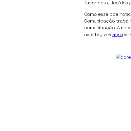
favor dos atingidos
Como essa boa notíc
Comunicação trabalh
comunicação. A segui
na íntegra e
aqui
para