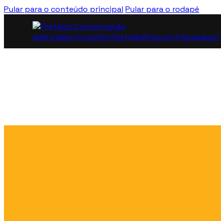
Pular para o conteúdo principal
Pular para o rodapé
agência
serviços
clientes
trabalhos
contracapa
con