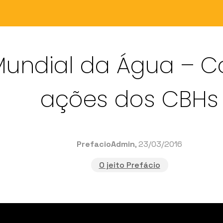
Mundial da Água – Co
ações dos CBHs
PrefacioAdmin
, 23/03/2016
O jeito Prefácio