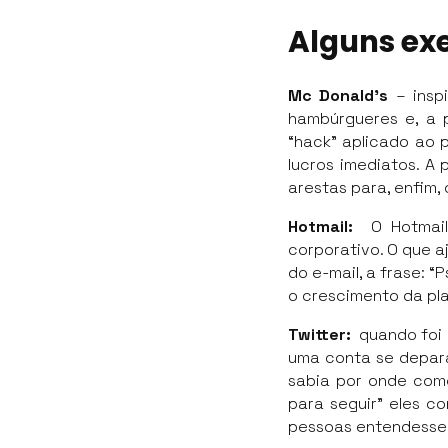
Alguns ex
Mc Donald’s
– inspi
hambúrgueres e, a 
“hack” aplicado ao 
lucros imediatos. A
arestas para, enfim,
Hotmail:
O Hotmail 
corporativo. O que a
do e-mail, a frase: “
o crescimento da pla
Twitter:
quando foi 
uma conta se depara
sabia por onde com
para seguir” eles c
pessoas entendessem