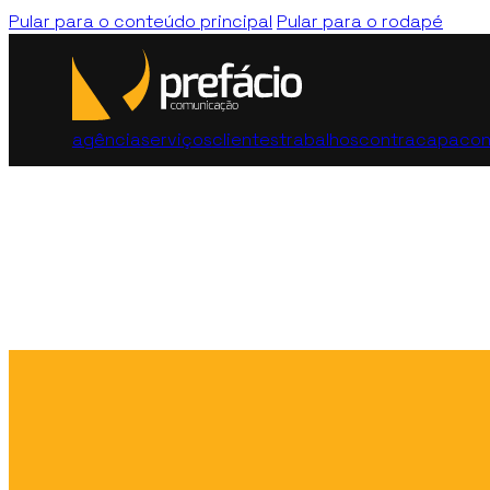
Pular para o conteúdo principal
Pular para o rodapé
agência
serviços
clientes
trabalhos
contracapa
con