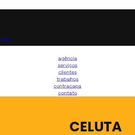
tato
agência
serviços
clientes
trabalhos
contracapa
contato
CELUTA