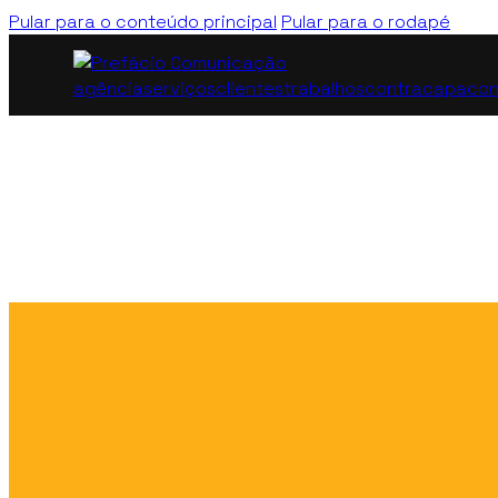
Pular para o conteúdo principal
Pular para o rodapé
agência
serviços
clientes
trabalhos
contracapa
con