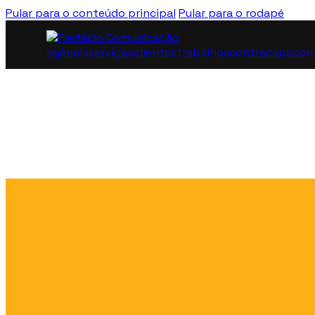
Pular para o conteúdo principal
Pular para o rodapé
agência
serviços
clientes
trabalhos
contracapa
con