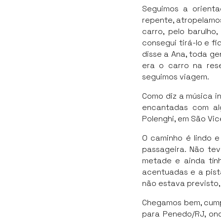
Seguimos a orienta
repente, atropelamos
carro, pelo barulh
consegui tirá-lo e f
disse a Ana, toda ge
era o carro na res
seguimos viagem.
Como diz a música in
encantadas com alg
Polenghi, em São Vic
O caminho é lindo e
passageira. Não tev
metade e ainda tính
acentuadas e a pist
não estava previsto,
Chegamos bem, cumpri
para Penedo/RJ, ond