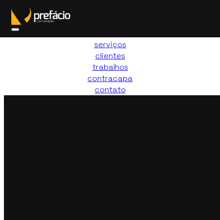
Pular para o conteúdo principal
Pular para o rodapé
agência
serviços
clientes
trabalhos
contracapa
contato