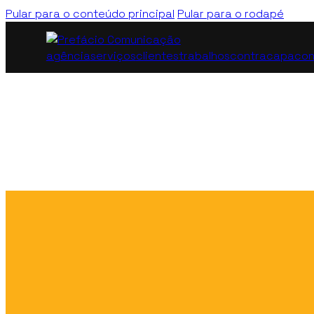
Pular para o conteúdo principal
Pular para o rodapé
agência
serviços
clientes
trabalhos
contracapa
con