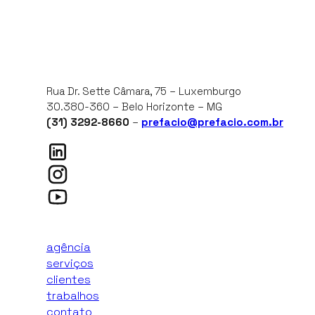
Rua Dr. Sette Câmara, 75 – Luxemburgo
30.380-360 – Belo Horizonte – MG
(31) 3292-8660
–
prefacio@prefacio.com.br
agência
serviços
clientes
trabalhos
contato