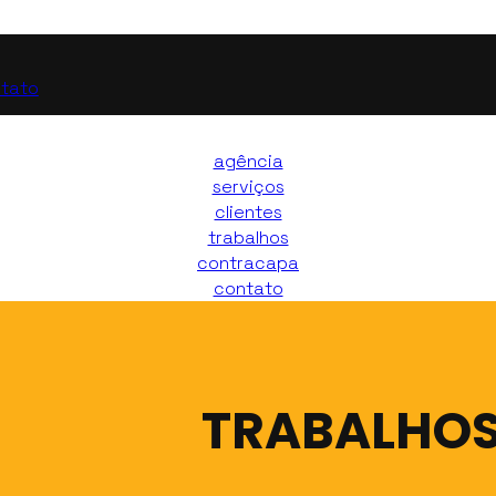
tato
agência
serviços
clientes
trabalhos
contracapa
contato
TRABALHO